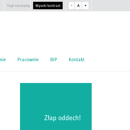
Tryb normalny
Wysoki kontrast
-
A
+
nie
Pracownie
BIP
Kontakt